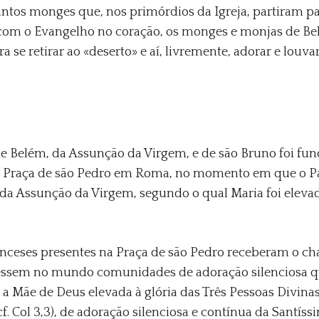
tos monges que, nos primórdios da Igreja, partiram pa
a com o Evangelho no coração, os monges e monjas de Be
a se retirar ao «deserto» e aí, livremente, adorar e louva
e Belém, da Assunção da Virgem, e de são Bruno foi fun
 Praça de são Pedro em Roma, no momento em que o Pa
a Assunção da Virgem, segundo o qual Maria foi elevad
anceses presentes na Praça de são Pedro receberam o 
cessem no mundo comunidades de adoração silenciosa 
e a Mãe de Deus elevada à glória das Três Pessoas Divin
. Col 3,3), de adoração silenciosa e contínua da Santíss