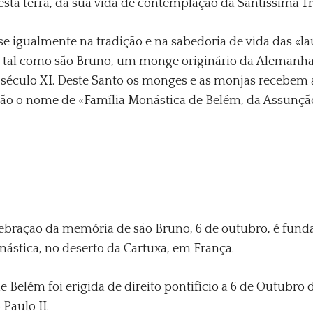
sta terra, da sua vida de contemplação da Santíssima T
se igualmente na tradição e na sabedoria de vida das «la
V, tal como são Bruno, um monge originário da Alemanh
 século XI. Deste Santo os monges e as monjas recebem 
razão o nome de «Família Monástica de Belém, da Assunçã
elebração da memória de são Bruno, 6 de outubro, é fun
nástica, no deserto da Cartuxa, em França.
 Belém foi erigida de direito pontifício a 6 de Outubro 
Paulo II.