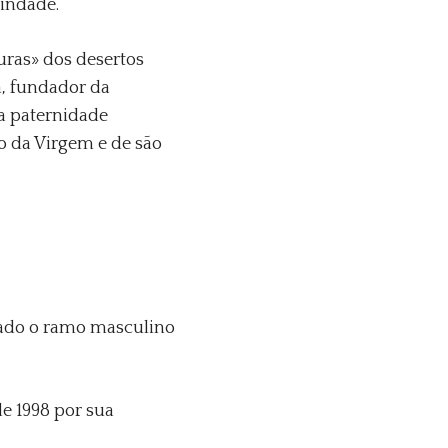
rindade.
uras» dos desertos
a, fundador da
a paternidade
o da Virgem e de são
dado o ramo masculino
de 1998 por sua