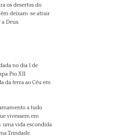
ra os desertos do
lém deixam-se atrair
r a Deus.
dada no dia 1 de
pa Pio XII
a da terra ao Céu em
chamamento a tudo
que vivessem em
as: uma vida escondida
ima Trindade.